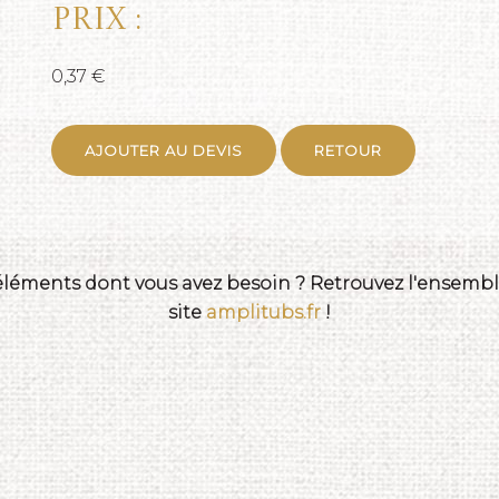
Prix :
0,37 €
AJOUTER AU DEVIS
RETOUR
 éléments dont vous avez besoin ? Retrouvez l'ensemble
site
amplitubs.fr
!