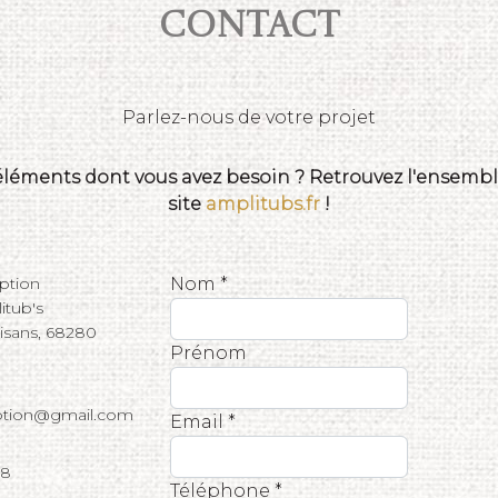
Contact
Parlez-nous de votre projet
 éléments dont vous avez besoin ? Retrouvez l'ensemble
site
amplitubs.fr
!
eption
Nom *
tub's
tisans, 68280
Prénom
eption@gmail.com
Email *
68
Téléphone *