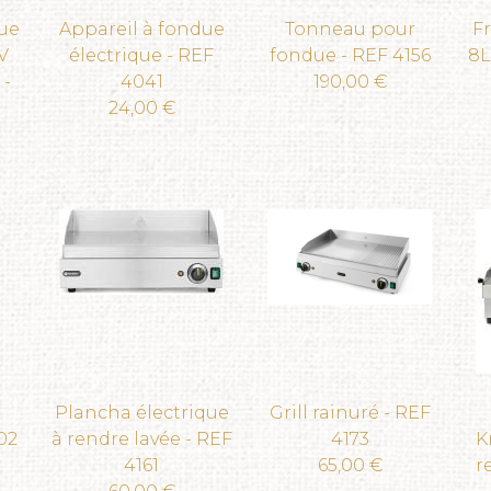
que
Appareil à fondue
Tonneau pour
Fr
V
électrique - REF
fondue - REF 4156
8L
 -
4041
190,00 €
24,00 €
d
Plancha électrique
Grill rainuré - REF
02
à rendre lavée - REF
4173
K
4161
65,00 €
r