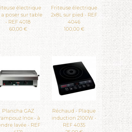
iteuse électrique
Friteuse électrique
 a poser sur table
2x8L sur pied - REF
- REF 4018
4046
60,00 €
100,00 €
Plancha GAZ
Réchaud - Plaque
rampouz Inox - à
induction 2100W -
endre lavée - REF
REF 4035