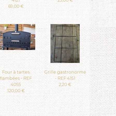
4121
25,00 €
69,00 €
Four à tartes
Grille gastronorme
flambées - REF
- REF 4151
4055
2,20 €
120,00 €