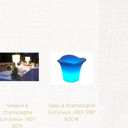
Vasque à
Seau à champagne
champagne
lumineux - REF 3187
lumineux - REF
8,50 €
3079