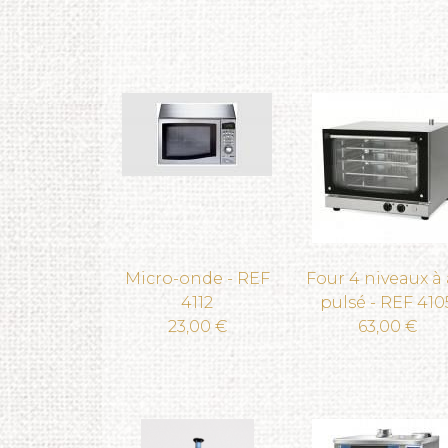
Micro-onde - REF
Four 4 niveaux à 
4112
pulsé - REF 410
23,00 €
63,00 €