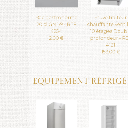
Bac gastronorme
Étuve traiteur
20 cl GN 1/9 - REF
chauffante venti
4254
10 étages Doub
2,00 €
profondeur - R
4131
153,00 €
Equipement réfrigé