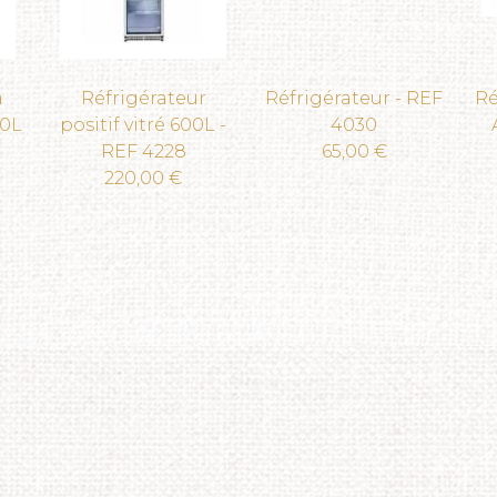
à
Réfrigérateur
Réfrigérateur - REF
Ré
40L
positif vitré 600L -
4030
REF 4228
65,00 €
220,00 €