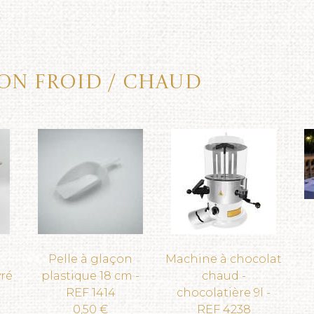
son froid / chaud
Pelle à glaçon
Machine à chocolat
ré
plastique 18 cm -
chaud -
REF 1414
chocolatière 9l -
0,50 €
REF 4238