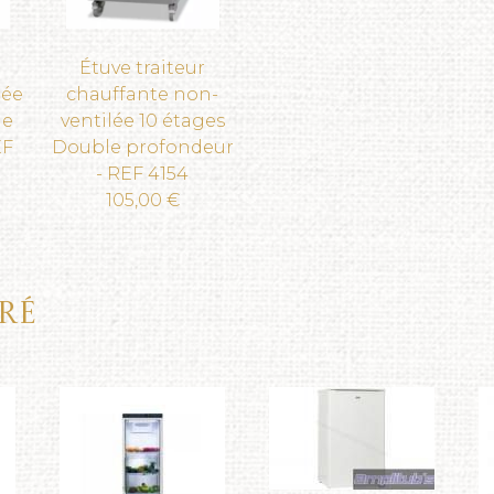
Étuve traiteur
lée
chauffante non-
le
ventilée 10 étages
EF
Double profondeur
- REF 4154
105,00 €
ré