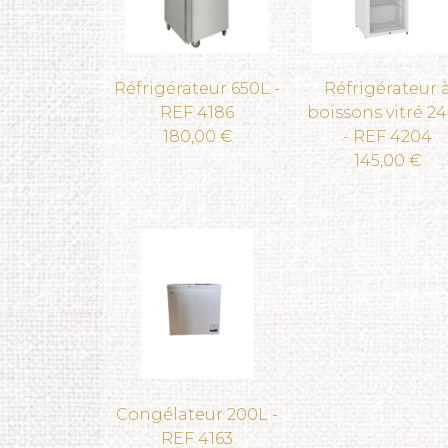
Réfrigérateur 650L -
Réfrigérateur 
REF 4186
boissons vitré 2
180,00 €
- REF 4204
145,00 €
Congélateur 200L -
REF 4163