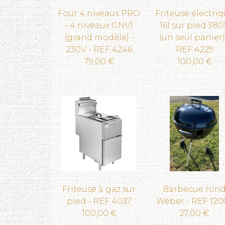
Four 4 niveaux PRO
Friteuse électri
- 4 niveaux GN1/1
16l sur pied 380
(grand modèle) -
(un seul panier)
230V - REF 4246
REF 4229
79,00 €
100,00 €
Friteuse à gaz sur
Barbecue ron
pied - REF 4037
Weber - REF 120
100,00 €
27,00 €