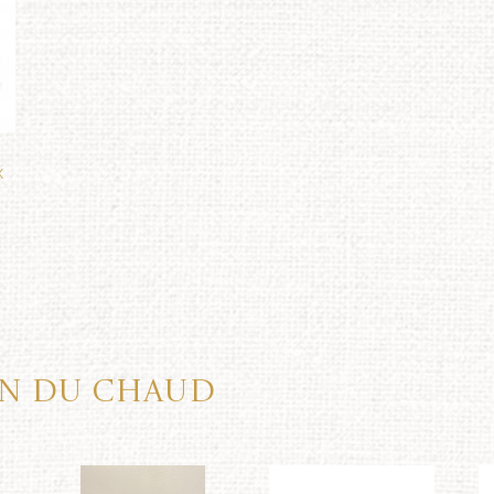
x
en du chaud