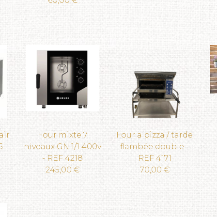
60,00 €
air
Four mixte 7
Four a pizza / tarde
5
niveaux GN 1/1 400v
flambée double -
- REF 4218
REF 4171
245,00 €
70,00 €