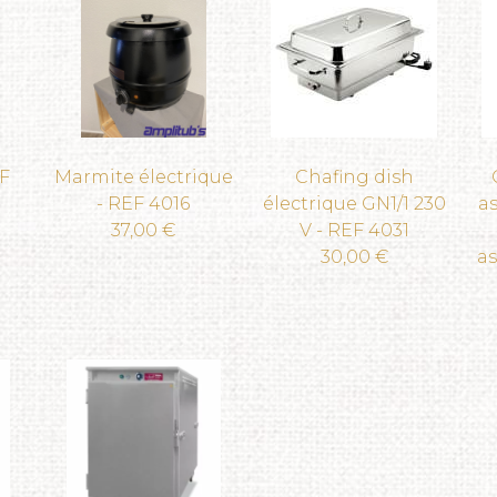
F
Marmite électrique
Chafing dish
- REF 4016
électrique GN1/1 230
as
37,00 €
V - REF 4031
30,00 €
as