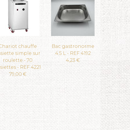
Chariot chauffe
Bac gastronorme
siette simple sur
4.5 L - REF 4192
roulette - 70
4,23 €
siettes - REF 4221
79,00 €