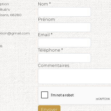
eption
Nom *
tub's
tisans, 68280
Prénom
eption@gmail.com
Email *
68
Téléphone *
Commentaires
Envoyer