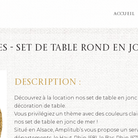
ACCUEIL
es - Set de table rond en j
Description :
Découvrez à la location nos set de table en jonc
décoration de table.
Vous privilégiez un thème avec des couleurs cla
nos set de table en jonc de mer !
Situé en Alsace, Amplitub’s vous propose un serv
départements, le Haut-Rhin (68), le Bas-Rhin (67),