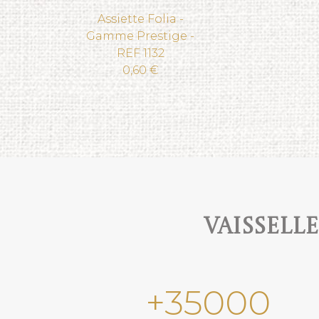
Assiette Folia -
Gamme Prestige -
REF 1132
0,60 €
Vaissell
+
35000