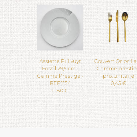
Assiette Pillivuyt
Couvert Or brill
Fossil 29,5 cm -
- Gamme prestig
Gamme Prestige -
prix unitaire
REF 1154
0,45 €
0,80 €