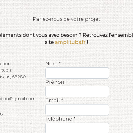
Parlez-nous de votre projet
 éléments dont vous avez besoin ? Retrouvez l'ensemble
site
amplitubs.fr
!
eption
Nom *
tub's
tisans, 68280
Prénom
eption@gmail.com
Email *
68
Téléphone *