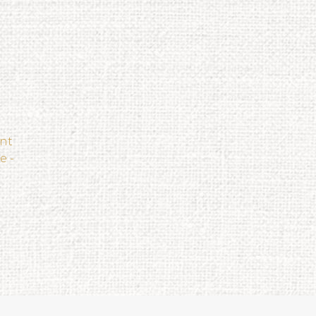
ant
e -