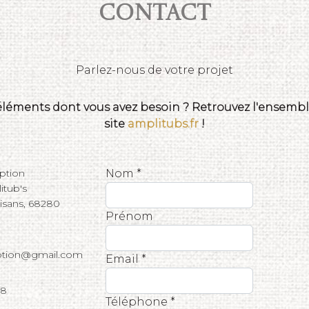
Contact
Parlez-nous de votre projet
 éléments dont vous avez besoin ? Retrouvez l'ensemble
site
amplitubs.fr
!
eption
Nom *
tub's
tisans, 68280
Prénom
eption@gmail.com
Email *
68
Téléphone *