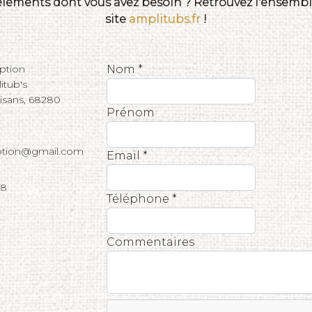
 éléments dont vous avez besoin ? Retrouvez l'ensemble
site
amplitubs.fr
!
eption
Nom *
tub's
tisans, 68280
Prénom
eption@gmail.com
Email *
68
Téléphone *
Commentaires