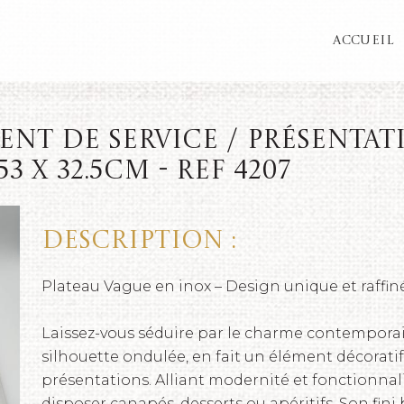
ACCUEIL
nt de service / présentat
3 x 32.5cm - REF 4207
Description :
Plateau Vague en inox – Design unique et raffin
Laissez-vous séduire par le charme contemporai
silhouette ondulée, en fait un élément décoratif
présentations. Alliant modernité et fonctionnali
disposer canapés, desserts ou apéritifs. Son fin