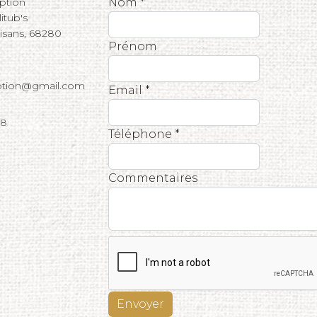
eption
Nom *
tub's
tisans, 68280
Prénom
eption@gmail.com
Email *
68
Téléphone *
Commentaires
Envoyer