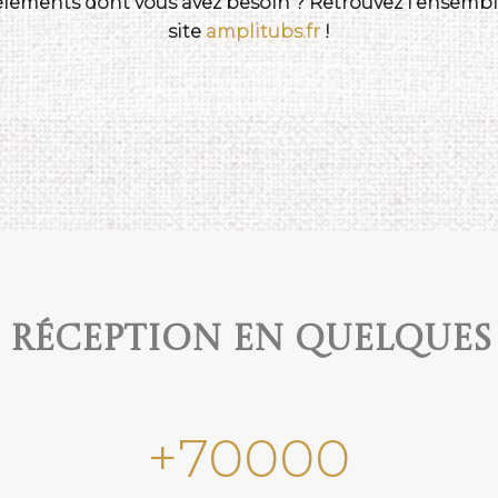
 éléments dont vous avez besoin ? Retrouvez l'ensemble
site
amplitubs.fr
!
e réception en quelques
+
70000