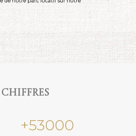
 de notre parc locatif sur notre
 chiffres
+
53000