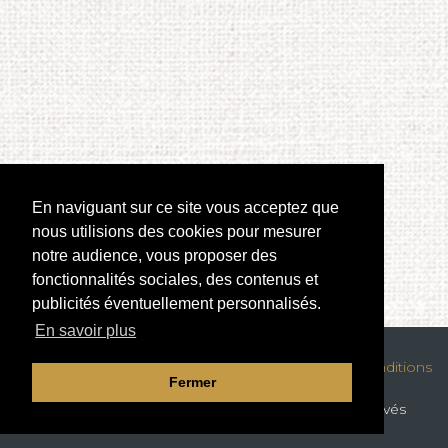
En naviguant sur ce site vous acceptez que
nous utilisions des cookies pour mesurer
notre audience, vous proposer des
fonctionnalités sociales, des contenus et
publicités éventuellement personnalisés.
En savoir plus
Mentions légales
|
Confidentialité des données
|
Conditions
Fermer
générales de location
© Copyright
Groupe Amplitubs
. Tous droits réservés