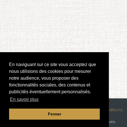
En naviguant sur ce site vous acceptez que
nous utilisions des cookies pour mesurer
notre audience, vous proposer des
fonctionnalités sociales, des contenus et
publicités éventuellement personnalisés.
En savoir plus
Mentions légales
|
Confidentialité des données
|
Conditions
Fermer
générales de location
© Copyright
Groupe Amplitubs
. Tous droits réservés