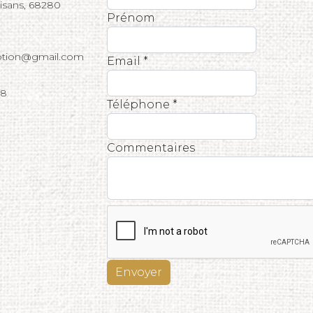
tisans, 68280
Prénom
eption@gmail.com
Email *
68
Téléphone *
Commentaires
Envoyer