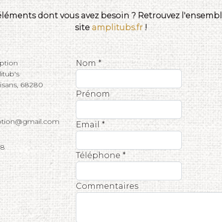
 éléments dont vous avez besoin ? Retrouvez l'ensemble
site
amplitubs.fr
!
eption
Nom *
tub's
tisans, 68280
Prénom
eption@gmail.com
Email *
68
Téléphone *
Commentaires