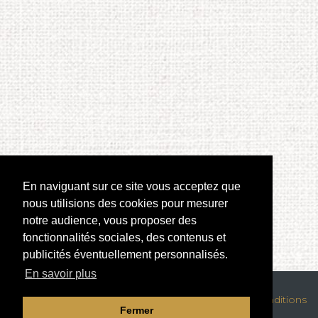
En naviguant sur ce site vous acceptez que
nous utilisions des cookies pour mesurer
notre audience, vous proposer des
fonctionnalités sociales, des contenus et
publicités éventuellement personnalisés.
En savoir plus
Mentions légales
|
Confidentialité des données
|
Conditions
Fermer
générales de location