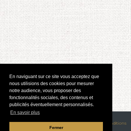
En naviguant sur ce site vous acceptez que
nous utilisions des cookies pour mesurer
notre audience, vous proposer des
fonctionnalités sociales, des contenus et
publicités éventuellement personnalisés.
En savoir plus
Mentions légales
|
Confidentialité des données
|
Conditions
Fermer
générales de location