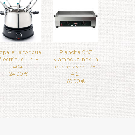
ppareil à fondue
Plancha GAZ
électrique - REF
Krampouz Inox - à
4041
rendre lavée - REF
24,00 €
4121
69,00 €