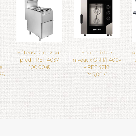
Friteuse à gaz sur
Four mixte 7
A
pied - REF 4037
niveaux GN 1/1 400v
s
100,00 €
- REF 4218
78
245,00 €