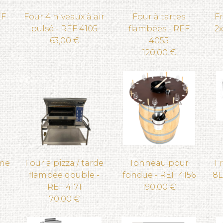
EF
Four 4 niveaux à air
Four à tartes
Fr
pulsé - REF 4105
flambées - REF
2x
63,00 €
4055
120,00 €
rme
Four a pizza / tarde
Tonneau pour
Fr
flambée double -
fondue - REF 4156
8L
REF 4171
190,00 €
70,00 €