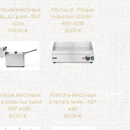
iteuse électrique
Réchaud - Plaque
8L sur pied - REF
induction 2100W -
4046
REF 4035
100,00 €
25,00 €
iteuse électrique
Plancha électrique
 a poser sur table
à rendre lavée - REF
- REF 4018
4161
60,00 €
60,00 €