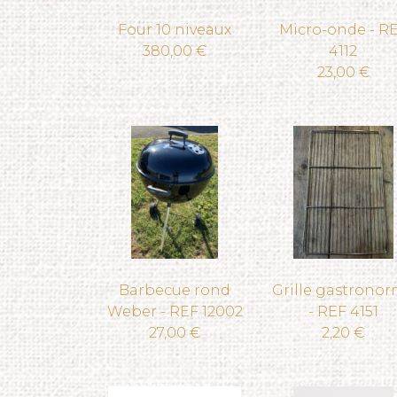
Four 10 niveaux
Micro-onde - R
380,00 €
4112
23,00 €
Barbecue rond
Grille gastrono
Weber - REF 12002
- REF 4151
27,00 €
2,20 €