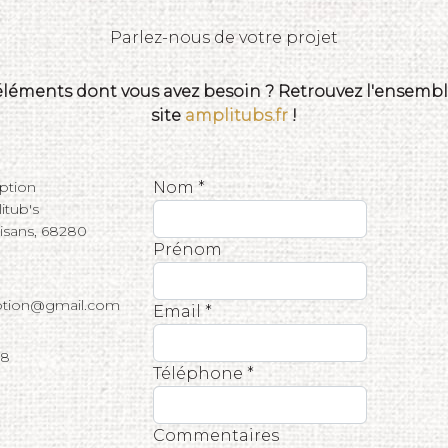
Parlez-nous de votre projet
 éléments dont vous avez besoin ? Retrouvez l'ensemble
site
amplitubs.fr
!
eption
Nom *
tub's
tisans, 68280
Prénom
eption@gmail.com
Email *
68
Téléphone *
Commentaires