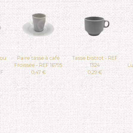
 ou
Paire tasse à café
Tasse bistrot - REF
Froissée - REF 16795
1324
Lu
EF
0,47 €
0,29 €