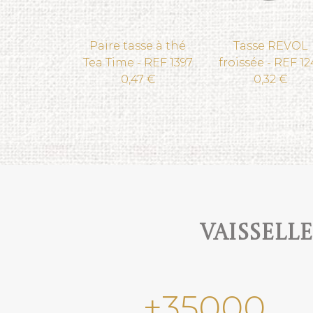
Paire tasse à thé
Tasse REVOL
Tea Time - REF 1397
froissée - REF 12
0,47 €
0,32 €
Vaissell
+
35000