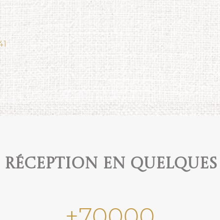
41
e réception en quelques
+
70000