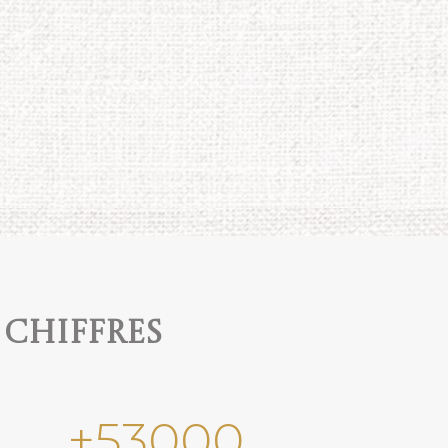
 chiffres
+
53000