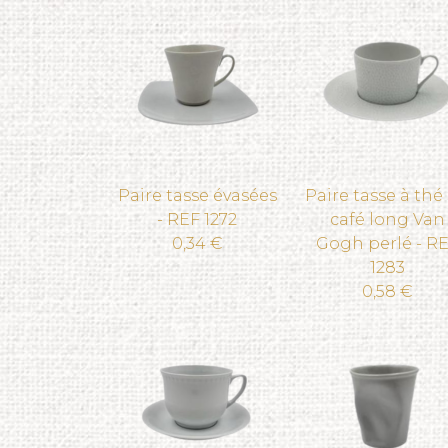
Paire tasse évasées
Paire tasse à thé
- REF 1272
café long Van
0,34 €
Gogh perlé - R
1283
0,58 €