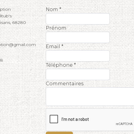
eption
Nom *
tub's
tisans, 68280
Prénom
eption@gmail.com
Email *
68
Téléphone *
Commentaires