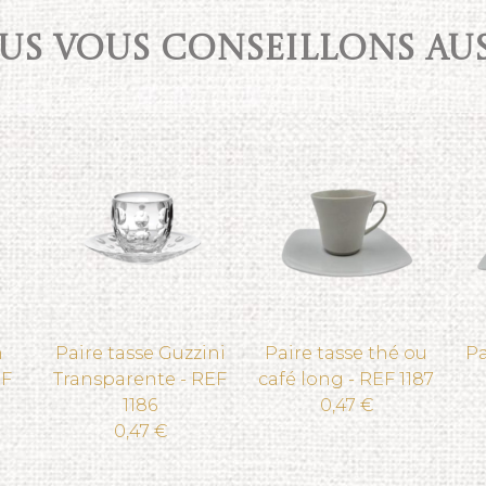
S VOUS CONSEILLONS AUSS
n
Paire tasse Guzzini
Paire tasse thé ou
Pa
EF
Transparente - REF
café long - REF 1187
1186
0,47 €
0,47 €