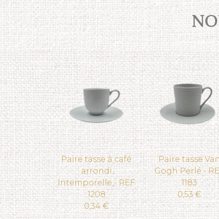
NOU
Paire tasse à café
Paire tasse Va
arrondi
Gogh Perlé - R
Intemporelle - REF
1183
1208
0,53 €
0,34 €