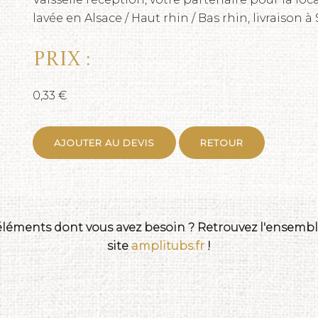
lavée en Alsace / Haut rhin / Bas rhin, livraison
Prix :
0,33 €
AJOUTER AU DEVIS
RETOUR
 éléments dont vous avez besoin ? Retrouvez l'ensemble
site
amplitubs.fr
!