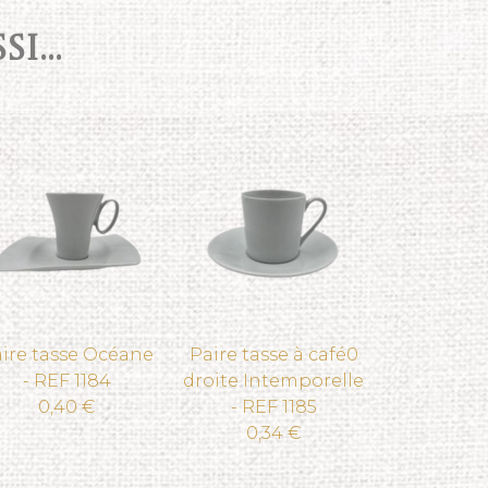
I...
ire tasse Océane
Paire tasse à café0
- REF 1184
droite Intemporelle
0,40 €
- REF 1185
0,34 €