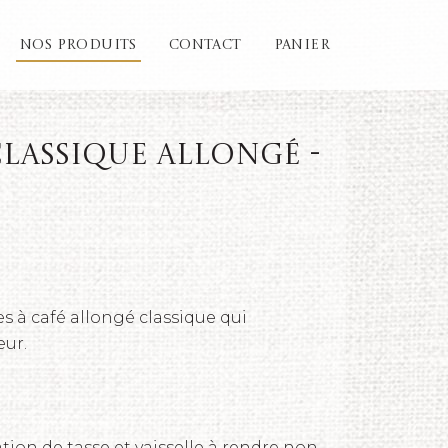
NOS PRODUITS
CONTACT
PANIER
 classique allongé -
es à café allongé classique qui
eur.
ation de tasse et vaisselle à rendre non