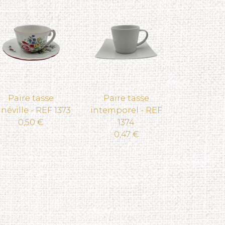
Paire tasse
Paire tasse
néville - REF 1373
intemporel - REF
0,50 €
1374
0,47 €