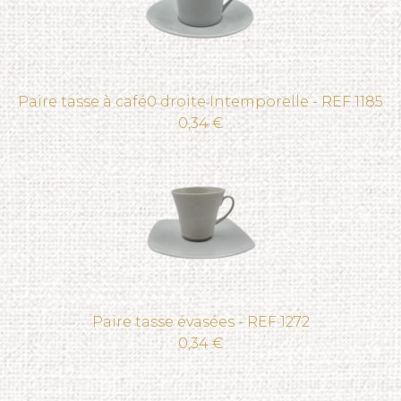
Paire tasse à café0 droite Intemporelle - REF 1185
0,34 €
Paire tasse évasées - REF 1272
0,34 €